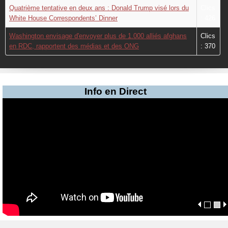
Quatrième tentative en deux ans : Donald Trump visé lors du
Clics
White House Correspondents’ Dinner
: 426
Washington envisage d'envoyer plus de 1.000 alliés afghans
Clics
en RDC, rapportent des médias et des ONG
: 370
Info en Direct