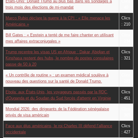
États-Unis: Donald Trump au plus bas dans les sondages à
Clics
trois mois des élections de mi-mandat
: 40
Marco Rubio déclare la guerre à la CPI : « Elle menace les
Clics
Américains »
: 210
Bill Gates : « Epstein a tenté de me faire chanter en utilisant
Clics
mes affaires extraconjugales »
: 234
Trump recentre les visas US en Afrique : Dakar, Abidjan et
Clics
Kinshasa restent des hubs, le nombre de postes consulaires
: 321
passe de 50 à 20
« Un contrôle de routine » : un examen médical soulève à
Clics
nouveau des questions sur la santé de Donald Trump.
: 293
Ebola: aux États-Unis, les voyageurs passés par la RDC,
Clics
d'Ouganda et du Soudan du Sud forcés d'atterrir en Virginie
: 451
Mondial 2026: des dirigeants de la Fédération sénégalaise
Clics
privés de visa américain
: 365
Face aux élus américains, le roi Charles III défend l’alliance
Clics
occidentale
: 427